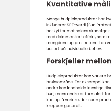
Kvantitative mål
Mange hudpleieprodukter har kvan
inkluderer SPF-verdi (Sun Protec
beskytter mot solens skadelige st
med dokumentert effekt, som retin
mengdene og prosentene kan vær
basert på individuelle behov.
Forskjeller mell
Hudpleieprodukter kan variere be
bruksområde. For eksempel kan n
andre kan inneholde kunstige tilse
hud, mens andre er formulert for
kan også variere, der noen produ
kroppen generelt.