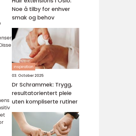
Hair extensions i Oslo:
Noe å tilby for enhver
smak og behov
e
ienser
Disse
inspiration
03. October 2025
Dr Schrammek: Trygg,
resultatorientert pleie
mens
uten kompliserte rutiner
sitiv
det
or