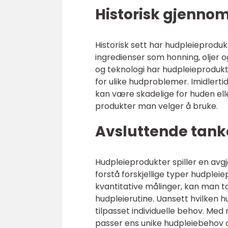
Historisk gjenno
Historisk sett har hudpleieprodukt
ingredienser som honning, oljer o
og teknologi har hudpleieprodukt
for ulike hudproblemer. Imidlert
kan være skadelige for huden elle
produkter man velger å bruke.
Avsluttende tank
Hudpleieprodukter spiller en avgj
forstå forskjellige typer hudplei
kvantitative målinger, kan man ta
hudpleierutine. Uansett hvilken 
tilpasset individuelle behov. Me
passer ens unike hudpleiebehov 