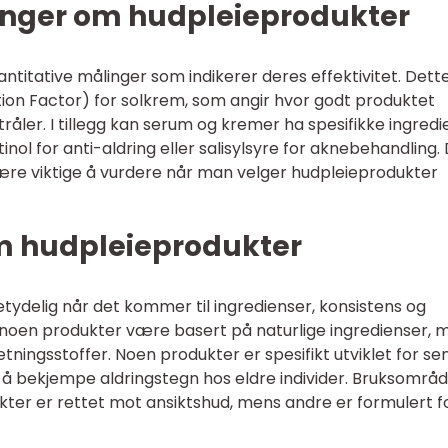
inger om hudpleieprodukter
titative målinger som indikerer deres effektivitet. Dett
tion Factor) for solkrem, som angir hvor godt produktet
råler. I tillegg kan serum og kremer ha spesifikke ingred
ol for anti-aldring eller salisylsyre for aknebehandling. 
e viktige å vurdere når man velger hudpleieprodukter
om hudpleieprodukter
tydelig når det kommer til ingredienser, konsistens og
oen produkter være basert på naturlige ingredienser, 
tningsstoffer. Noen produkter er spesifikt utviklet for sen
 å bekjempe aldringstegn hos eldre individer. Bruksområ
kter er rettet mot ansiktshud, mens andre er formulert f