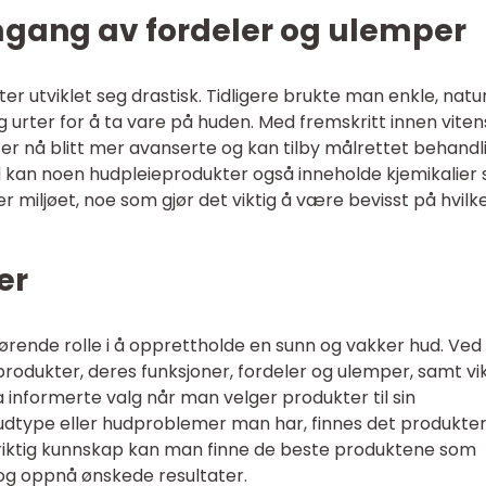
mgang av fordeler og ulemper
er utviklet seg drastisk. Tidligere brukte man enkle, natur
g urter for å ta vare på huden. Med fremskritt innen vite
er nå blitt mer avanserte og kan tilby målrettet behandl
id kan noen hudpleieprodukter også inneholde kjemikalier
r miljøet, noe som gjør det viktig å være bevisst på hvilk
er
ørende rolle i å opprettholde en sunn og vakker hud. Ved
eprodukter, deres funksjoner, fordeler og ulemper, samt vi
 informerte valg når man velger produkter til sin
hudtype eller hudproblemer man har, finnes det produkte
d riktig kunnskap kan man finne de beste produktene som
og oppnå ønskede resultater.