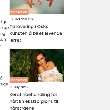
inspiration
02. October 2025
lige
Tatovering i Oslo:
nskap
Kunsten å bli et levende
ing
 som
lerret
e
 å
inspiration
ktige
31. July 2025
Keratinbehandling for
r
hår: En ekstra glans til
hårstråene