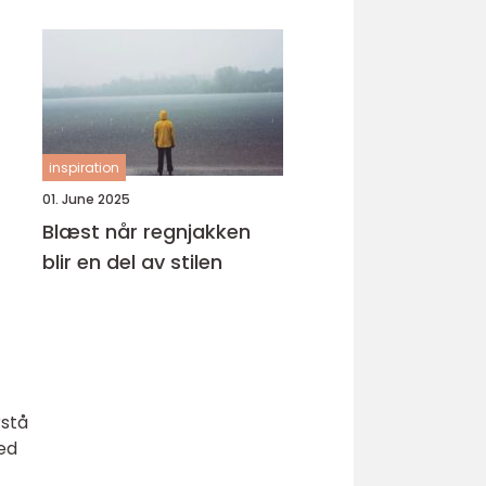
inspiration
01. June 2025
Blæst når regnjakken
blir en del av stilen
rstå
ed