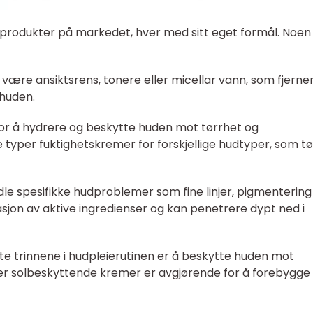
ieprodukter på markedet, hver med sitt eget formål. Noen
være ansiktsrens, tonere eller micellar vann, som fjerne
 huden.
 for å hydrere og beskytte huden mot tørrhet og
e typer fuktighetskremer for forskjellige hudtyper, som tø
le spesifikke hudproblemer som fine linjer, pigmentering 
jon av aktive ingredienser og kan penetrere dypt ned i
gste trinnene i hudpleierutinen er å beskytte huden mot
ler solbeskyttende kremer er avgjørende for å forebygge