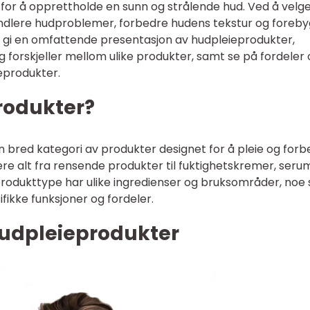
 for å opprettholde en sunn og strålende hud. Ved å velg
dlere hudproblemer, forbedre hudens tekstur og foreb
il gi en omfattende presentasjon av hudpleieprodukter,
g forskjeller mellom ulike produkter, samt se på fordeler
eprodukter.
rodukter?
n bred kategori av produkter designet for å pleie og for
ere alt fra rensende produkter til fuktighetskremer, seru
produkttype har ulike ingredienser og bruksområder, noe
ifikke funksjoner og fordeler.
udpleieprodukter