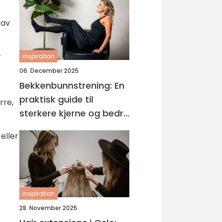
 av
r
inspiration
06. December 2025
Bekkenbunnstrening: En
praktisk guide til
rre,
sterkere kjerne og bedre
kontroll
eller
inspiration
28. November 2025