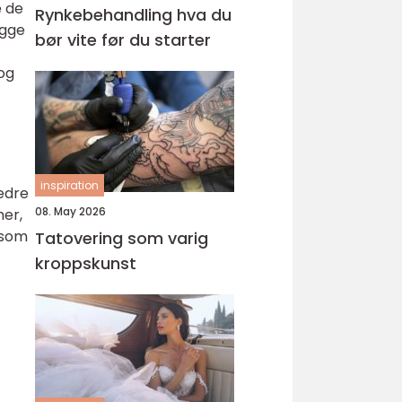
e de
Rynkebehandling hva du
ygge
bør vite før du starter
 og
inspiration
bedre
08. May 2026
mer,
 som
Tatovering som varig
kroppskunst