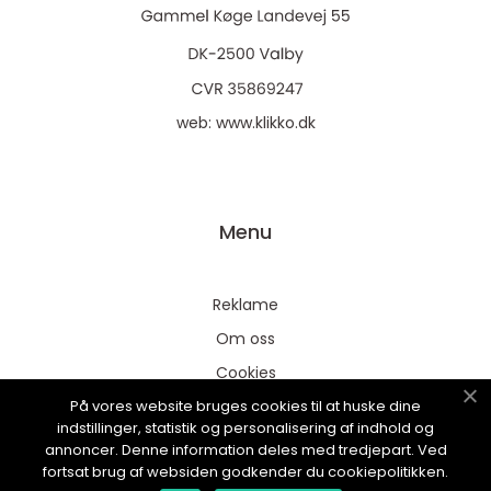
web:
www.klikko.dk
Menu
Reklame
Om oss
Cookies
På vores website bruges cookies til at huske dine
Kontakt Oss
indstillinger, statistik og personalisering af indhold og
Sitemap
annoncer. Denne information deles med tredjepart. Ved
fortsat brug af websiden godkender du cookiepolitikken.