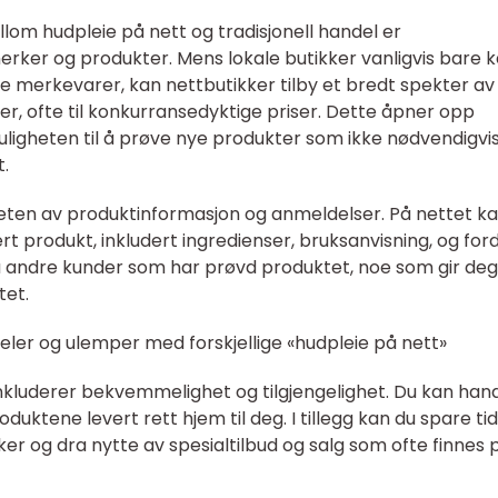
ellom hudpleie på nett og tradisjonell handel er
 merker og produkter. Mens lokale butikker vanligvis bare 
te merkevarer, kan nettbutikker tilby et bredt spekter av
r, ofte til konkurransedyktige priser. Dette åpner opp
muligheten til å prøve nye produkter som ikke nødvendigvis
t.
gheten av produktinformasjon og anmeldelser. På nettet k
rt produkt, inkludert ingredienser, bruksanvisning, og ford
a andre kunder som har prøvd produktet, noe som gir deg
tet.
eler og ulemper med forskjellige «hudpleie på nett»
nkluderer bekvemmelighet og tilgjengelighet. Du kan han
uktene levert rett hjem til deg. I tillegg kan du spare ti
er og dra nytte av spesialtilbud og salg som ofte finnes 