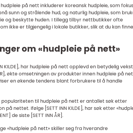
hudpleie på nett inkluderer koreansk hudpleie, som foku
å sunn og strålende hud, og naturlig hudpleie, som bruk
ie og beskytte huden. I tillegg tilbyr nettbutikker ofte
 ikke er tilgjengelig i lokale butikker, slik at du kan finn
inger om «hudpleie på nett»
INN KILDE], har hudpleie på nett opplevd en betydelig veks
 ÅR], økte omsetningen av produkter innen hudpleie på net
ser en økende tendens blant forbrukere til å handle
 populariteten til hudpleie på nett er antallet søk etter
n på nettet. Ifølge [SETT INN KILDE], har søk etter «hudpl
NT] de siste [SETT INN ÅR].
ige «hudpleie på nett» skiller seg fra hverandre