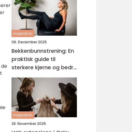
serer
er
e
inspiration
06. December 2025
Bekkenbunnstrening: En
praktisk guide til
t de
sterkere kjerne og bedre
t
kontroll
eie
inspiration
28. November 2025