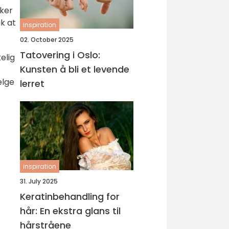
kker
ik at
inspiration
02. October 2025
Tatovering i Oslo:
elig
Kunsten å bli et levende
elge
lerret
inspiration
31. July 2025
Keratinbehandling for
hår: En ekstra glans til
hårstråene