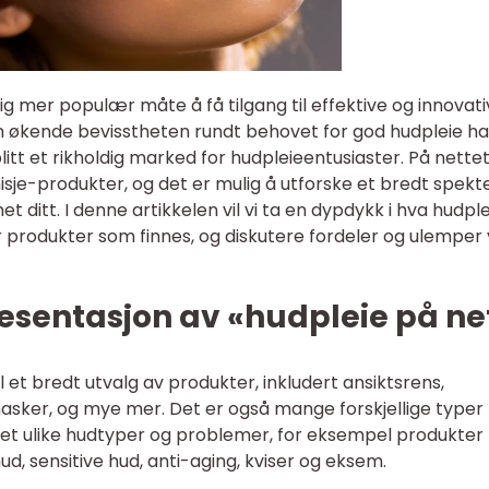
dig mer populær måte å få tilgang til effektive og innovat
 økende bevisstheten rundt behovet for god hudpleie ha
litt et rikholdig marked for hudpleieentusiaster. På nette
 nisje-produkter, og det er mulig å utforske et bredt spekt
t ditt. I denne artikkelen vil vi ta en dypdykk i hva hudple
r produkter som finnes, og diskutere fordeler og ulemper
esentasjon av «hudpleie på ne
il et bredt utvalg av produkter, inkludert ansiktsrens,
asker, og mye mer. Det er også mange forskjellige typer
et ulike hudtyper og problemer, for eksempel produkter 
ud, sensitive hud, anti-aging, kviser og eksem.