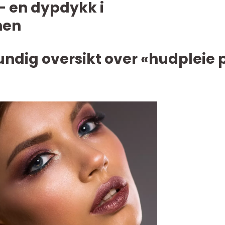
– en dypdykk i
nen
undig oversikt over «hudpleie 