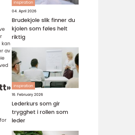
inspiration
04. April 2026
Brudekjole slik finner du
kjolen som føles helt
ive
r
riktig
t kan
er av
ie
 ved
tt»
inspiration
16. February 2026
Lederkurs som gir
trygghet i rollen som
leder
for