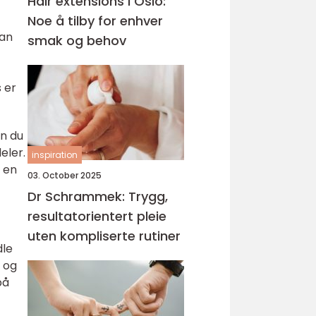
Hair extensions i Oslo:
Noe å tilby for enhver
kan
smak og behov
 er
an du
eler.
inspiration
 en
03. October 2025
Dr Schrammek: Trygg,
resultatorientert pleie
uten kompliserte rutiner
dle
d og
på