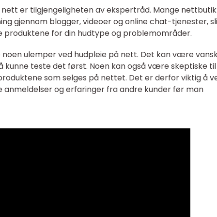
nett er tilgjengeligheten av ekspertråd. Mange nettbuti
ning gjennom blogger, videoer og online chat-tjenester, sl
ktige produktene for din hudtype og problemområder.
 noen ulemper ved hudpleie på nett. Det kan være vansk
k å kunne teste det først. Noen kan også være skeptiske til
l produktene som selges på nettet. Det er derfor viktig å v
e anmeldelser og erfaringer fra andre kunder før man