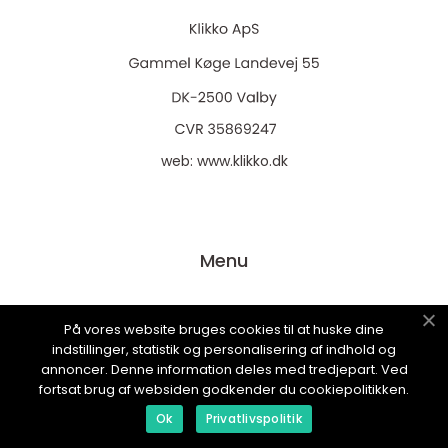
web:
www.klikko.dk
Menu
Reklame
På vores website bruges cookies til at huske dine
indstillinger, statistik og personalisering af indhold og
Om oss
annoncer. Denne information deles med tredjepart. Ved
Cookies
fortsat brug af websiden godkender du cookiepolitikken.
Kontakt Oss
Ok
Privatlivspolitik