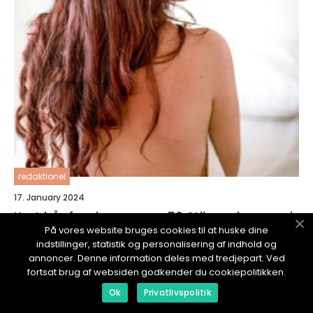
redaktionel
17. January 2024
Kort hår for damer over 50 Stil og eleganse i
alle aldre
På vores website bruges cookies til at huske dine
indstillinger, statistik og personalisering af indhold og
annoncer. Denne information deles med tredjepart. Ved
fortsat brug af websiden godkender du cookiepolitikken.
Ok
Privatlivspolitik